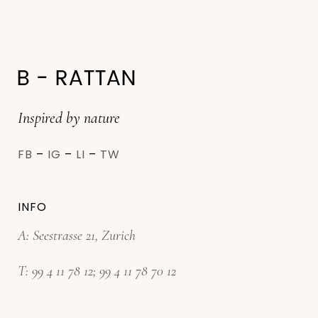
Inspired by nature
FB
–
IG
–
LI
–
TW
INFO
A: Seestrasse 21, Zurich
T:
99 4 11 78 12
;
99 4 11 78 70 12